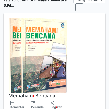
kata kunci:
author=I Wayan Sumartika,
S.Pd...
Memaham
i
Bencana
Komentar
Penanda
Bag
i
kan