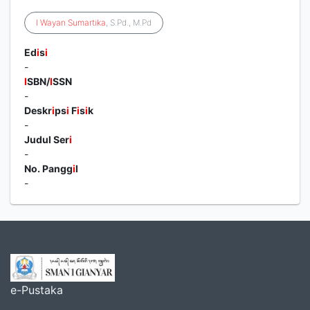
I
Wayan
Sumartika
, S.Pd., M.Pd
Ed
i
s
i
-
I
SBN/
I
SSN
-
Deskr
i
ps
i
F
i
s
i
k
-
Judul Ser
i
-
No. Pangg
i
l
-
e-Pustaka